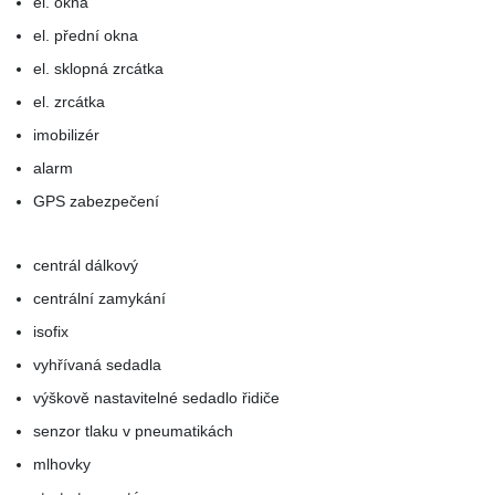
el. okna
el. přední okna
el. sklopná zrcátka
el. zrcátka
imobilizér
alarm
GPS zabezpečení
centrál dálkový
centrální zamykání
isofix
vyhřívaná sedadla
výškově nastavitelné sedadlo řidiče
senzor tlaku v pneumatikách
mlhovky