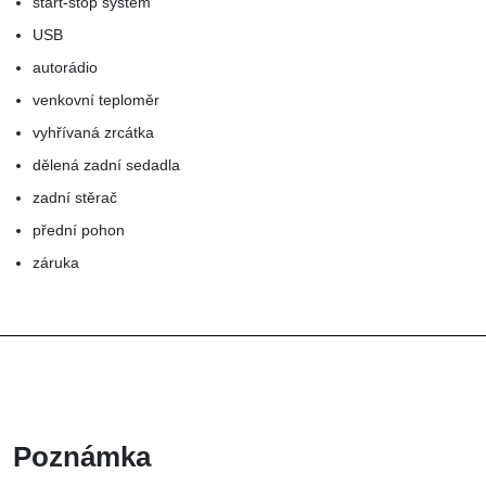
start-stop systém
USB
autorádio
venkovní teploměr
vyhřívaná zrcátka
dělená zadní sedadla
zadní stěrač
přední pohon
záruka
Poznámka