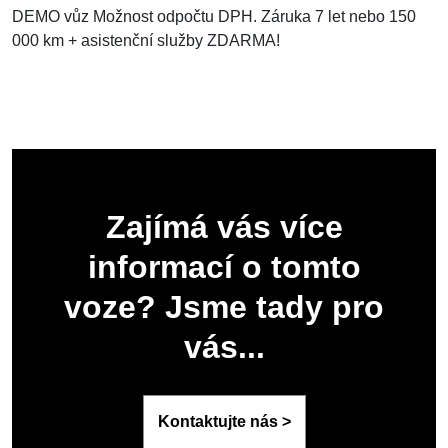
DEMO vůz Možnost odpočtu DPH. Záruka 7 let nebo 150
000 km + asistenční služby ZDARMA!
Zajímá vás více
informací o tomto
voze? Jsme tady pro
vás...
Kontaktujte nás >