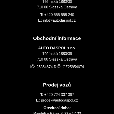
Těšínská 1880/39
710 00 Slezská Ostrava
T:
+420 555 558 240
E:
info@autodaspol.cz
Obchodní informace
AUTO DASPOL s.r.o.
Těšínská 1880/39
710 00 Slezská Ostrava
IČ:
25854674
DIČ:
CZ25854674
Prodej vozů
T:
+420 724 307 397
E:
prodej@autodaspol.cz
Otevírací doba:
Pondělí – Pátek 8:00 – 17:00