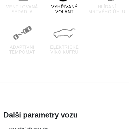
VENTILOVANÁ
VYHŘÍVANÝ
HLÍDÁNÍ
SEDADLA
VOLANT
MRTVÉHO ÚHLU
ADAPTIVNÍ
ELEKTRICKÉ
TEMPOMAT
VÍKO KUFRU
Další parametry vozu