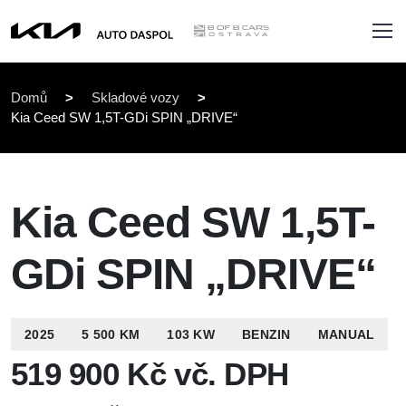
Domů
>
Skladové vozy
>
Kia Ceed SW 1,5T-GDi SPIN „DRIVE“
Kia Ceed SW 1,5T-
GDi SPIN „DRIVE“
2025
5 500 KM
103 KW
BENZIN
MANUAL
519 900 Kč vč. DPH