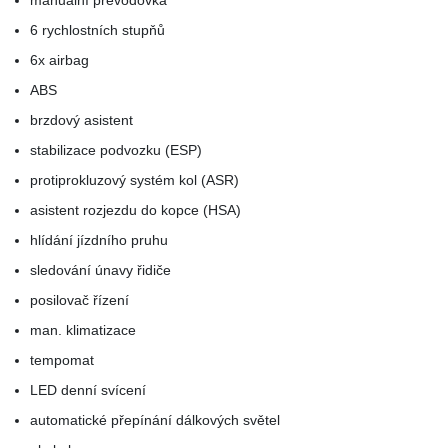
manuální převodovka
6 rychlostních stupňů
6x airbag
ABS
brzdový asistent
stabilizace podvozku (ESP)
protiprokluzový systém kol (ASR)
asistent rozjezdu do kopce (HSA)
hlídání jízdního pruhu
sledování únavy řidiče
posilovač řízení
man. klimatizace
tempomat
LED denní svícení
automatické přepínání dálkových světel