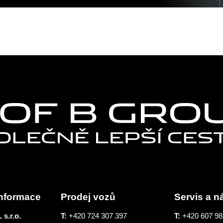
nformace
Prodej vozů
Servis a n
s.r.o.
T:
+420 724 307 397
T:
+420 607 98