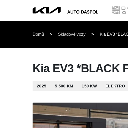
Domů
>
Skladové vozy
>
Kia EV3 *BLA
Kia EV3 *BLACK 
2025
5 500 KM
150 KW
ELEKTRO