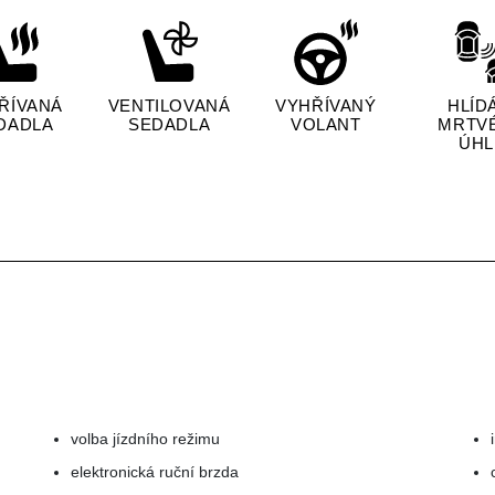
ŘÍVANÁ
VENTILOVANÁ
VYHŘÍVANÝ
HLÍD
DADLA
SEDADLA
VOLANT
MRTV
ÚHL
volba jízdního režimu
elektronická ruční brzda