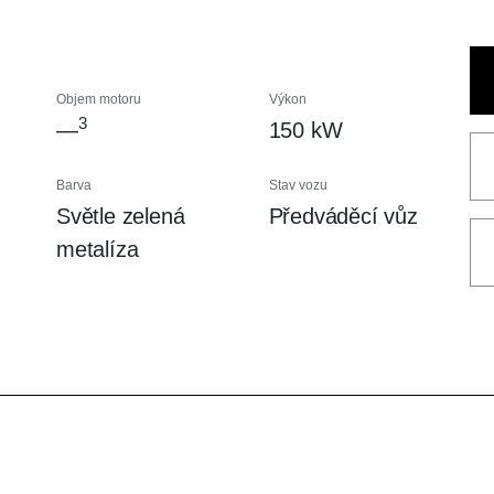
Objem motoru
Výkon
3
—
150 kW
Barva
Stav vozu
Světle zelená
Předváděcí vůz
metalíza