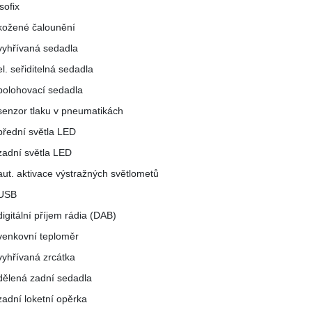
isofix
kožené čalounění
vyhřívaná sedadla
el. seřiditelná sedadla
polohovací sedadla
senzor tlaku v pneumatikách
přední světla LED
zadní světla LED
aut. aktivace výstražných světlometů
USB
digitální příjem rádia (DAB)
venkovní teploměr
vyhřívaná zrcátka
dělená zadní sedadla
zadní loketní opěrka