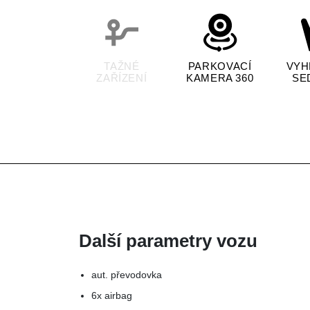
TAŽNÉ
PARKOVACÍ
VYH
ZAŘÍZENÍ
KAMERA 360
SE
Další parametry vozu
aut. převodovka
6x airbag