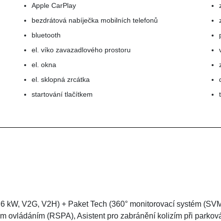
Apple CarPlay
bezdrátová nabíječka mobilních telefonů
bluetooth
el. víko zavazadlového prostoru
el. okna
el. sklopná zrcátka
startování tlačítkem
,6 kW, V2G, V2H) + Paket Tech (360° monitorovací systém (SVM
vým ovládáním (RSPA), Asistent pro zabránění kolizím při park