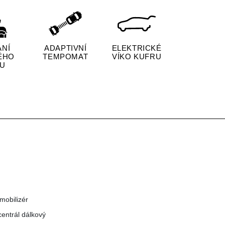
ÁNÍ
ADAPTIVNÍ
ELEKTRICKÉ
ÉHO
TEMPOMAT
VÍKO KUFRU
U
imobilizér
centrál dálkový