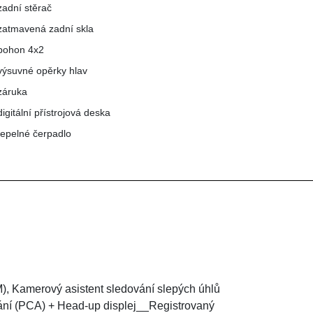
zadní stěrač
zatmavená zadní skla
pohon 4x2
výsuvné opěrky hlav
záruka
digitální přístrojová deska
tepelné čerpadlo
), Kamerový asistent sledování slepých úhlů
ování (PCA) + Head-up displej__Registrovaný