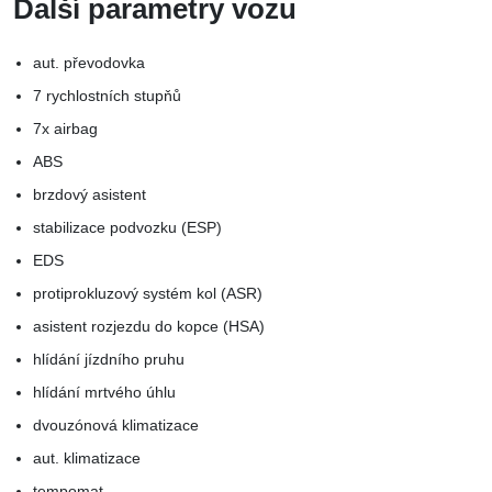
Další parametry vozu
aut. převodovka
7 rychlostních stupňů
7x airbag
ABS
brzdový asistent
stabilizace podvozku (ESP)
EDS
protiprokluzový systém kol (ASR)
asistent rozjezdu do kopce (HSA)
hlídání jízdního pruhu
hlídání mrtvého úhlu
dvouzónová klimatizace
aut. klimatizace
tempomat