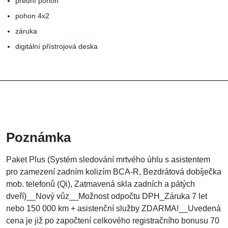
přední pohon
pohon 4x2
záruka
digitální přístrojová deska
Poznámka
Paket Plus (Systém sledování mrtvého úhlu s asistentem
pro zamezení zadním kolizím BCA-R, Bezdrátová dobíječka
mob. telefonů (Qi), Zatmavená skla zadních a pátých
dveří)__Nový vůz__Možnost odpočtu DPH_Záruka 7 let
nebo 150 000 km + asistenční služby ZDARMA!__Uvedená
cena je již po započtení celkového registračního bonusu 70