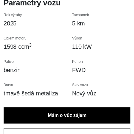
Parametry vozu
Rok výroby
Tachometr
2025
5 km
Objem motoru
Výkon
3
1598 ccm
110 kW
Palivo
Pohon
benzin
FWD
Barva
Stav vozu
tmavě šedá metalíza
Nový vůz
Mám o vůz zájem