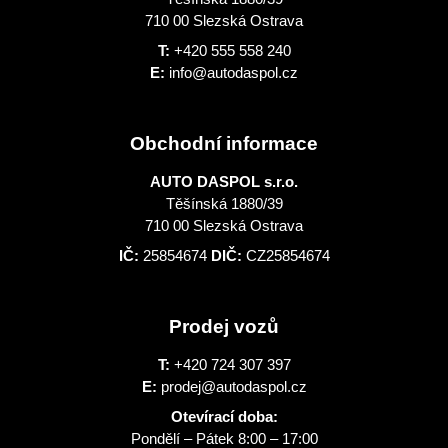
710 00 Slezská Ostrava
T:
+420 555 558 240
E:
info@autodaspol.cz
Obchodní informace
AUTO DASPOL s.r.o.
Těšínská 1880/39
710 00 Slezská Ostrava
IČ:
25854674
DIČ:
CZ25854674
Prodej vozů
T:
+420 724 307 397
E:
prodej@autodaspol.cz
Otevírací doba:
Pondělí – Pátek 8:00 – 17:00