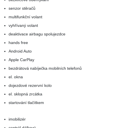
senzor stěračů
multifunkční volant
vyhřívaný volant
deaktivace airbagu spolujezdce
hands free
Android Auto
Apple CarPlay
bezdrátová nabíječka mobilních telefonů
el. okna
dojezdové rezervní kolo
el. sklopná zrcátka
startování tlačítkem
imobilizér
centrál dálkový