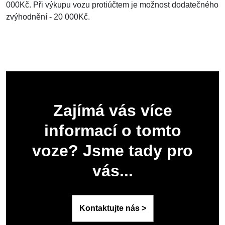
000Kč. Při výkupu vozu protiúčtem je možnost dodatečného
zvýhodnění - 20 000Kč.
Zajímá vás více
informací o tomto
voze? Jsme tady pro
vás...
Kontaktujte nás >