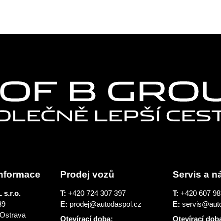
nformace
Prodej vozů
Servis a n
s.r.o.
T:
+420 724 307 397
T:
+420 607 98
39
E:
prodej@autodaspol.cz
E:
servis@aut
 Ostrava
Otevírací doba:
Otevírací dob