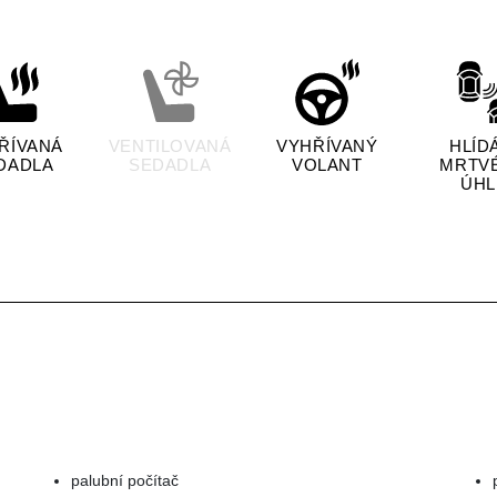
ŘÍVANÁ
VENTILOVANÁ
VYHŘÍVANÝ
HLÍD
DADLA
SEDADLA
VOLANT
MRTV
ÚHL
palubní počítač