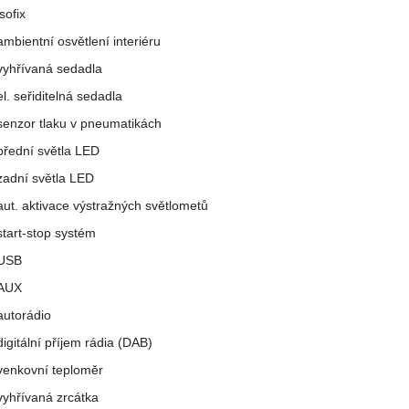
isofix
ambientní osvětlení interiéru
vyhřívaná sedadla
el. seřiditelná sedadla
senzor tlaku v pneumatikách
přední světla LED
zadní světla LED
aut. aktivace výstražných světlometů
start-stop systém
USB
AUX
autorádio
digitální příjem rádia (DAB)
venkovní teploměr
vyhřívaná zrcátka