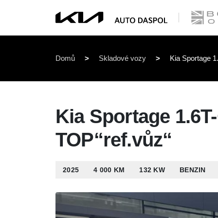
Domů
>
Skladové vozy
>
Kia Sportage 
Kia Sportage 1.6T
TOP“ref.vůz“
2025
4 000 KM
132 KW
BENZIN