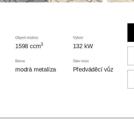
Objem motoru
Výkon
3
1598 ccm
132 kW
Barva
Stav vozu
modrá metalíza
Předváděcí vůz