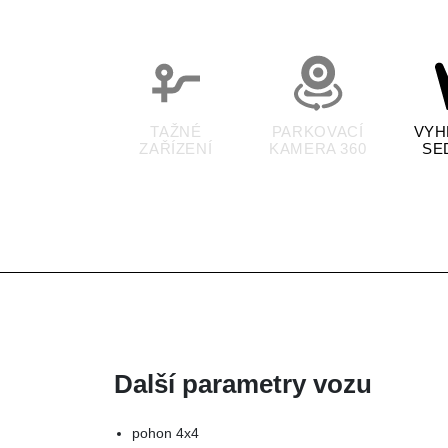
TAŽNÉ
PARKOVACÍ
VYH
ZAŘÍZENÍ
KAMERA 360
SE
Další parametry vozu
pohon 4x4