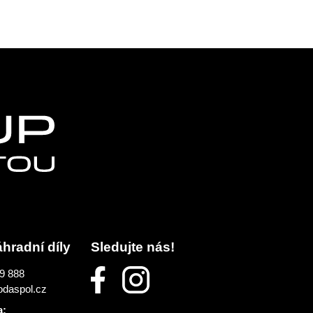
áhradní díly
Sledujte nás!
9 888
odaspol.cz
a: