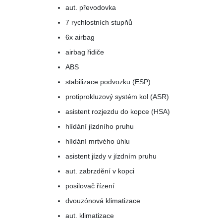
aut. převodovka
7 rychlostních stupňů
6x airbag
airbag řidiče
ABS
stabilizace podvozku (ESP)
protiprokluzový systém kol (ASR)
asistent rozjezdu do kopce (HSA)
hlídání jízdního pruhu
hlídání mrtvého úhlu
asistent jízdy v jízdním pruhu
aut. zabrzdění v kopci
posilovač řízení
dvouzónová klimatizace
aut. klimatizace