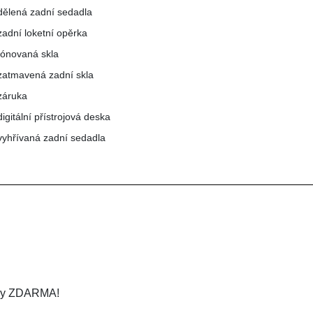
dělená zadní sedadla
zadní loketní opěrka
tónovaná skla
zatmavená zadní skla
záruka
digitální přístrojová deska
vyhřívaná zadní sedadla
žby ZDARMA!